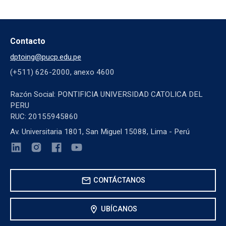
Contacto
dptoing@pucp.edu.pe
(+511) 626-2000, anexo 4600
Razón Social: PONTIFICIA UNIVERSIDAD CATOLICA DEL
PERU
RUC: 20155945860
Av. Universitaria 1801, San Miguel 15088, Lima - Perú
mail
CONTÁCTANOS
location_on
UBÍCANOS