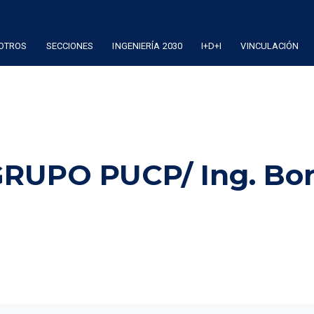
OTROS
SECCIONES
INGENIERÍA 2030
I+D+I
VINCULACIÓN
RUPO PUCP/ Ing. Bor