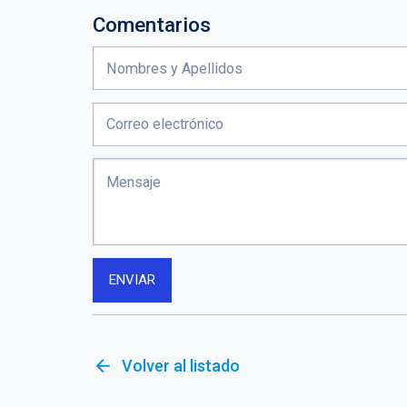
Comentarios
arrow_back
Volver al listado