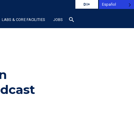
Español
DI+
search
LABS & CORE FACILITIES
JOBS
en
odcast