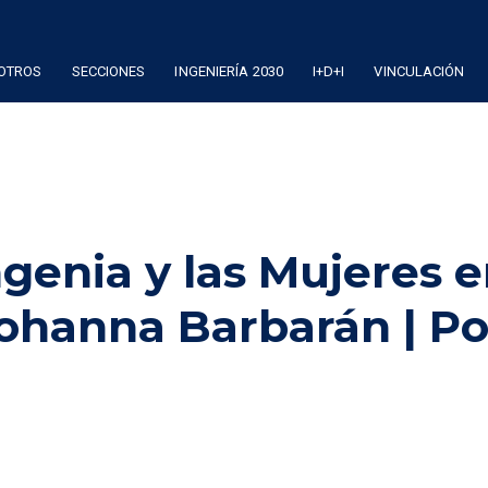
OTROS
SECCIONES
INGENIERÍA 2030
I+D+I
VINCULACIÓN
genia y las Mujeres 
Johanna Barbarán | P