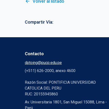
arrow_back
Volver al listado
Compartir Vía:
Contacto
dptoing@pucp.edu.pe
(+511) 626-2000, anexo 4600
Razón Social: PONTIFICIA UNIVERSIDAD
CATOLICA DEL PERU
RUC: 20155945860
Av. Universitaria 1801, San Miguel 15088, Lima -
Perú