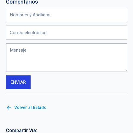
Comentarios
arrow_back
Volver al listado
Compartir Vía: