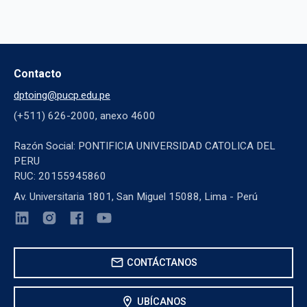
Contacto
dptoing@pucp.edu.pe
(+511) 626-2000, anexo 4600
Razón Social: PONTIFICIA UNIVERSIDAD CATOLICA DEL
PERU
RUC: 20155945860
Av. Universitaria 1801, San Miguel 15088, Lima - Perú
mail
CONTÁCTANOS
location_on
UBÍCANOS