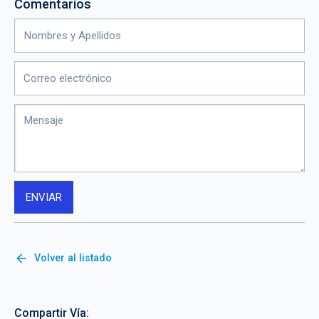
Comentarios
arrow_back
Volver al listado
Compartir Vía: