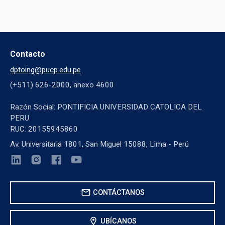
Contacto
dptoing@pucp.edu.pe
(+511) 626-2000, anexo 4600
Razón Social: PONTIFICIA UNIVERSIDAD CATOLICA DEL
PERU
RUC: 20155945860
Av. Universitaria 1801, San Miguel 15088, Lima - Perú
mail
CONTÁCTANOS
location_on
UBÍCANOS