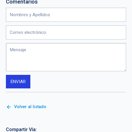
Comentarios
arrow_back
Volver al listado
Compartir Vía: