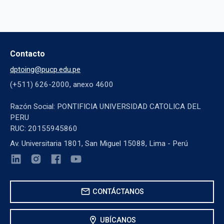
Contacto
dptoing@pucp.edu.pe
(+511) 626-2000, anexo 4600
Razón Social: PONTIFICIA UNIVERSIDAD CATOLICA DEL
PERU
RUC: 20155945860
Av. Universitaria 1801, San Miguel 15088, Lima - Perú
mail
CONTÁCTANOS
location_on
UBÍCANOS