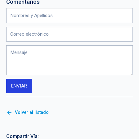
Comentarios
arrow_back
Volver al listado
Compartir Vía: