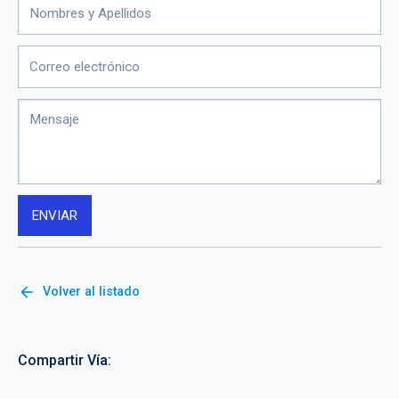
arrow_back
Volver al listado
Compartir Vía: