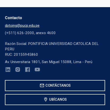
Contacto
dptoing@pucp.edu.pe
(+511) 626-2000, anexo 4600
Razón Social: PONTIFICIA UNIVERSIDAD CATOLICA DEL
PERU
RUC: 20155945860
Av. Universitaria 1801, San Miguel 15088, Lima - Perú
mail
CONTÁCTANOS
location_on
UBÍCANOS