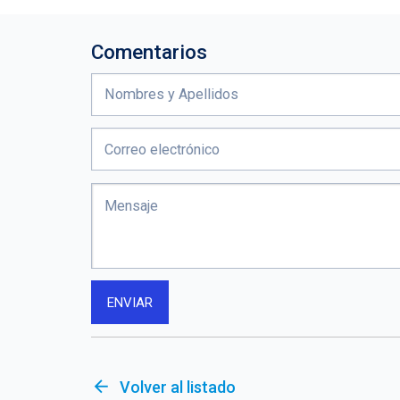
Comentarios
arrow_back
Volver al listado