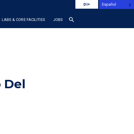
Español
DI+
search
LABS & CORE FACILITIES
JOBS
 Del