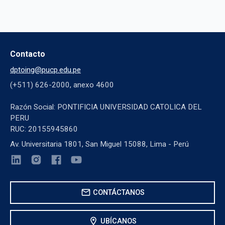
Contacto
dptoing@pucp.edu.pe
(+511) 626-2000, anexo 4600
Razón Social: PONTIFICIA UNIVERSIDAD CATOLICA DEL
PERU
RUC: 20155945860
Av. Universitaria 1801, San Miguel 15088, Lima - Perú
mail
CONTÁCTANOS
location_on
UBÍCANOS