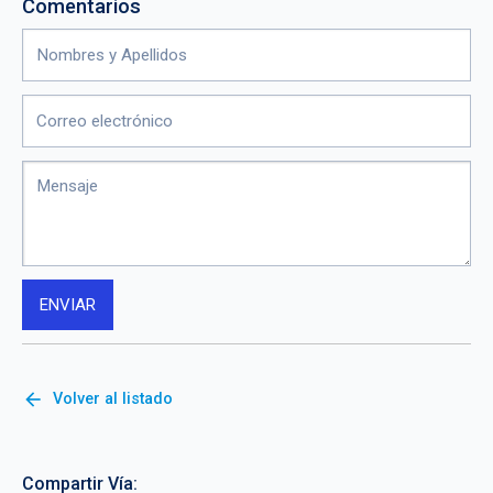
Comentarios
arrow_back
Volver al listado
Compartir Vía: