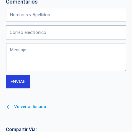
Comentarios
arrow_back
Volver al listado
Compartir Vía: