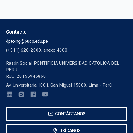
Contacto
dptoing@pucp.edu.pe
(+511) 626-2000, anexo 4600
Razón Social: PONTIFICIA UNIVERSIDAD CATOLICA DEL
PERU
RUC: 20155945860
Av. Universitaria 1801, San Miguel 15088, Lima - Perú
mail
CONTÁCTANOS
location_on
UBÍCANOS