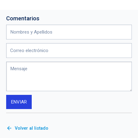
Comentarios
arrow_back
Volver al listado