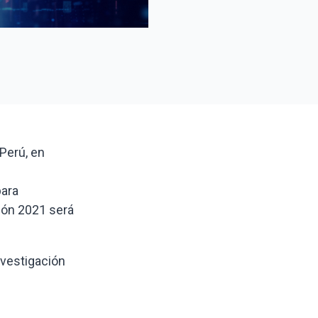
 Perú, en
para
ción 2021 será
nvestigación