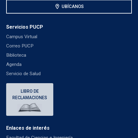
location_on
UBÍCANOS
Servicios PUCP
Campus Virtual
Correo PUCP
Biblioteca
Agenda
Servicio de Salud
LIBRO DE
RECLAMACIONES
Enlaces de interés
Facultad de Ciencias e Ingeniería