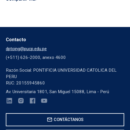
Contacto
dptoing@pucp.edu.pe
(+511) 626-2000, anexo 4600
Razón Social: PONTIFICIA UNIVERSIDAD CATOLICA DEL
PERU
RUC: 20155945860
Av. Universitaria 1801, San Miguel 15088, Lima - Perú
mail
CONTÁCTANOS