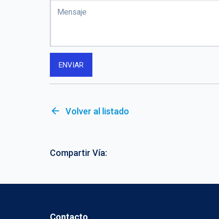
arrow_back
Volver al listado
Compartir Vía:
Contacto