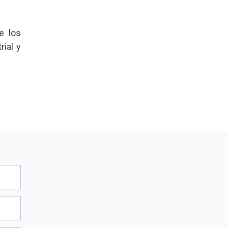
e los
ial y