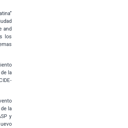
tina”
ciudad
e and
s los
temas
iento
de la
CIDE-
evento
 de la
ASP y
 Nuevo