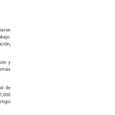
ieron
bajo.
ción,
ión y
demás
ad de
1,000
tigio