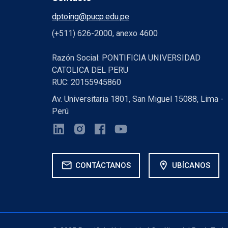
dptoing@pucp.edu.pe
(+511) 626-2000, anexo 4600
Razón Social: PONTIFICIA UNIVERSIDAD
CATOLICA DEL PERU
RUC: 20155945860
Av. Universitaria 1801, San Miguel 15088, Lima -
Perú
mail
location_on
CONTÁCTANOS
UBÍCANOS