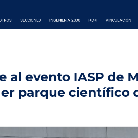
OTROS
SECCIONES
INGENIERÍA 2030
I+D+I
VINCULACIÓN
e al evento IASP de 
er parque científico 