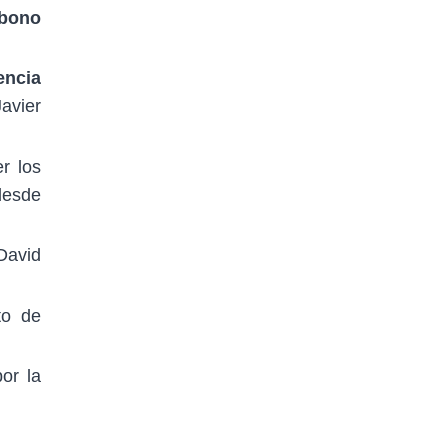
rbono
encia
avier
r los
desde
David
to de
or la