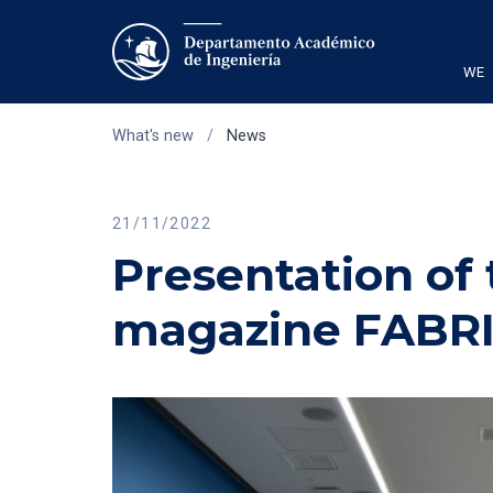
WE
What's new
/
News
21/11/2022
Presentation of 
magazine FABR