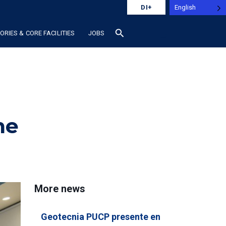
English
DI+
search
RIES & CORE FACILITIES
JOBS
he
More news
Geotecnia PUCP presente en