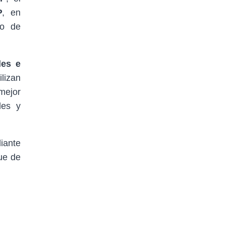
P
, en
lo de
des e
lizan
mejor
les y
iante
ue de