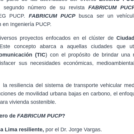
el segundo número de su revista
FABRICUM PUC
 AEG PUCP.
FABRICUM PUCP
busca ser un vehícu
n en Ingeniería PUCP.
iversos proyectos enfocados en el clúster de
Ciuda
Este concepto abarca a aquellas ciudades que uti
omunicación (TIC
) con el propósito de brindar una 
isfacer sus necesidades económicas, medioambienta
 resiliencia del sistema de transporte vehicular med
uciones de movilidad urbana bajas en carbono, el enfoq
ara vivienda sostenible.
ero de
FABRICUM PUCP
?
a Lima resiliente,
por el Dr. Jorge Vargas.