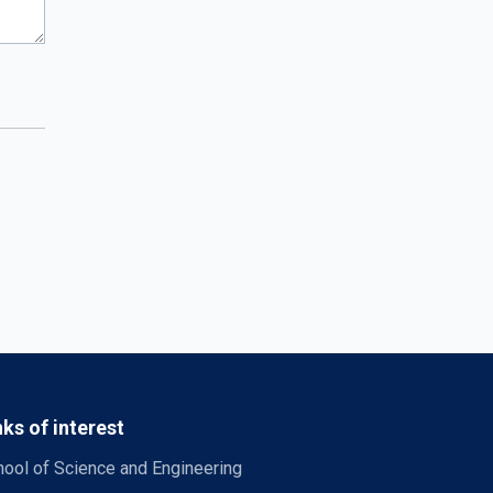
nks of interest
ool of Science and Engineering