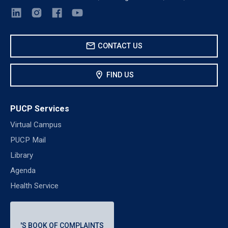
mail
CONTACT US
location_on
FIND US
PUCP Services
Virtual Campus
PUCP Mail
Library
Agenda
Health Service
'S BOOK OF COMPLAINTS