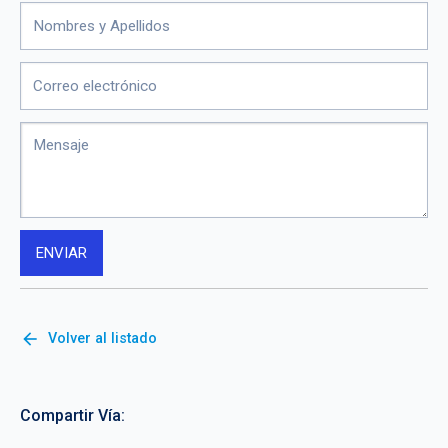
arrow_back
Volver al listado
Compartir Vía: