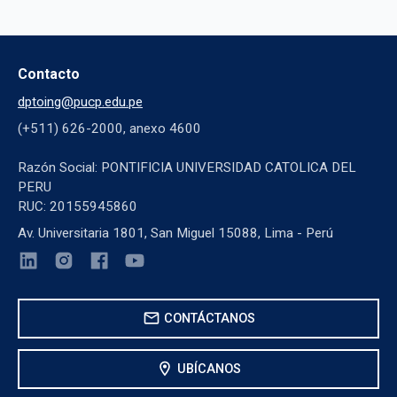
Contacto
dptoing@pucp.edu.pe
(+511) 626-2000, anexo 4600
Razón Social: PONTIFICIA UNIVERSIDAD CATOLICA DEL
PERU
RUC: 20155945860
Av. Universitaria 1801, San Miguel 15088, Lima - Perú
mail
CONTÁCTANOS
location_on
UBÍCANOS