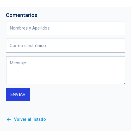
Comentarios
arrow_back
Volver al listado