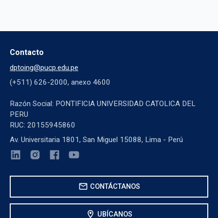
Contacto
dptoing@pucp.edu.pe
(+511) 626-2000, anexo 4600
Razón Social: PONTIFICIA UNIVERSIDAD CATOLICA DEL
PERU
RUC: 20155945860
Av. Universitaria 1801, San Miguel 15088, Lima - Perú
mail
CONTÁCTANOS
location_on
UBÍCANOS