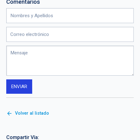
Comentarios
arrow_back
Volver al listado
Compartir Vía: