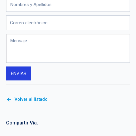
arrow_back
Volver al listado
Compartir Vía: