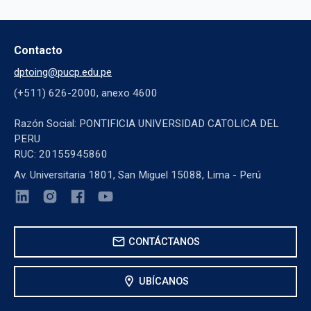
Contacto
dptoing@pucp.edu.pe
(+511) 626-2000, anexo 4600
Razón Social: PONTIFICIA UNIVERSIDAD CATOLICA DEL
PERU
RUC: 20155945860
Av. Universitaria 1801, San Miguel 15088, Lima - Perú
mail
CONTÁCTANOS
location_on
UBÍCANOS