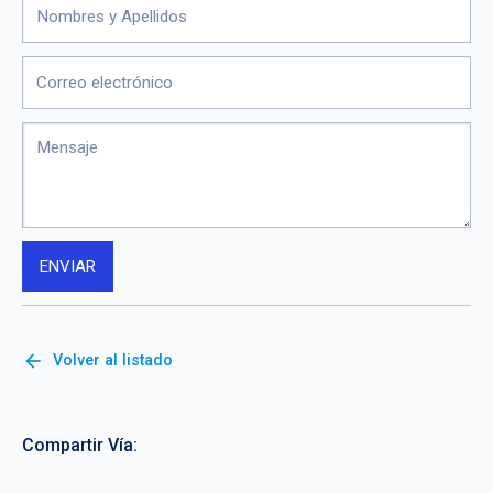
arrow_back
Volver al listado
Compartir Vía: