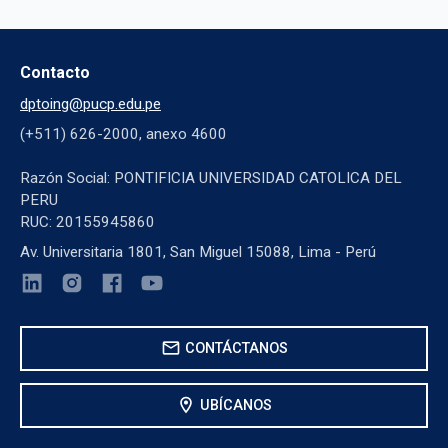
Contacto
dptoing@pucp.edu.pe
(+511) 626-2000, anexo 4600
Razón Social: PONTIFICIA UNIVERSIDAD CATOLICA DEL
PERU
RUC: 20155945860
Av. Universitaria 1801, San Miguel 15088, Lima - Perú
mail
CONTÁCTANOS
location_on
UBÍCANOS