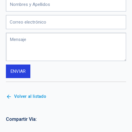
arrow_back
Volver al listado
Compartir Vía: