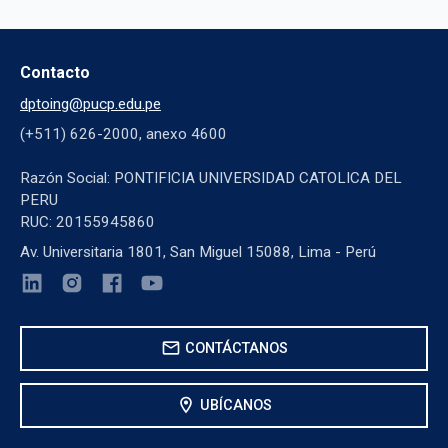
Contacto
dptoing@pucp.edu.pe
(+511) 626-2000, anexo 4600
Razón Social: PONTIFICIA UNIVERSIDAD CATOLICA DEL
PERU
RUC: 20155945860
Av. Universitaria 1801, San Miguel 15088, Lima - Perú
mail
CONTÁCTANOS
location_on
UBÍCANOS