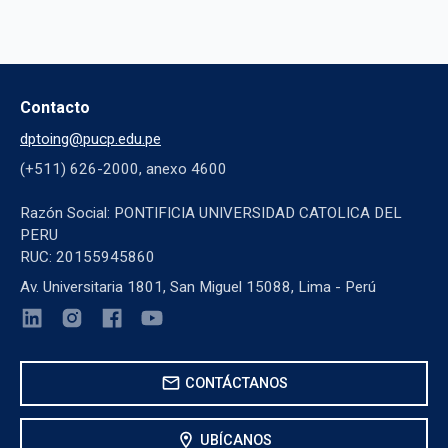
Contacto
dptoing@pucp.edu.pe
(+511) 626-2000, anexo 4600
Razón Social: PONTIFICIA UNIVERSIDAD CATOLICA DEL
PERU
RUC: 20155945860
Av. Universitaria 1801, San Miguel 15088, Lima - Perú
mail
CONTÁCTANOS
location_on
UBÍCANOS