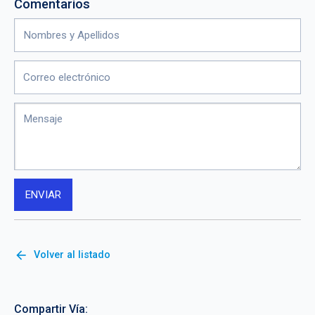
Comentarios
arrow_back
Volver al listado
Compartir Vía: