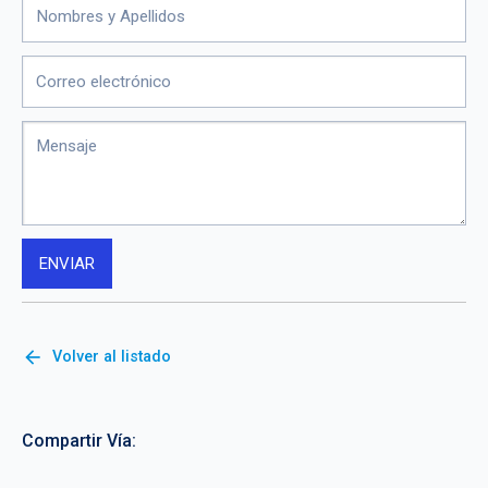
arrow_back
Volver al listado
Compartir Vía: