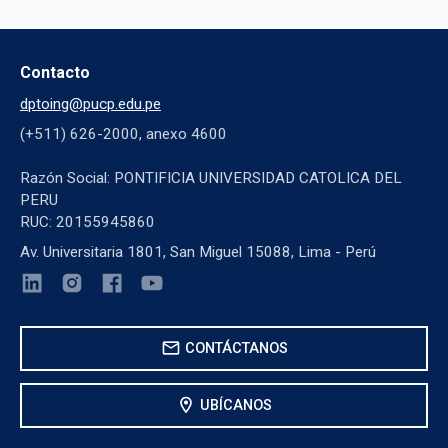
Contacto
dptoing@pucp.edu.pe
(+511) 626-2000, anexo 4600
Razón Social: PONTIFICIA UNIVERSIDAD CATOLICA DEL
PERU
RUC: 20155945860
Av. Universitaria 1801, San Miguel 15088, Lima - Perú
mail
CONTÁCTANOS
location_on
UBÍCANOS