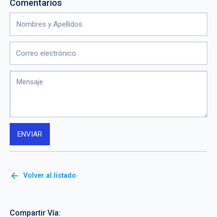
Comentarios
arrow_back
Volver al listado
Compartir Vía: