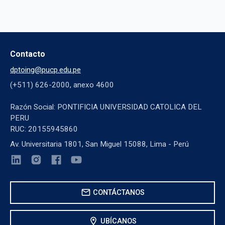
Contacto
dptoing@pucp.edu.pe
(+511) 626-2000, anexo 4600
Razón Social: PONTIFICIA UNIVERSIDAD CATOLICA DEL
PERU
RUC: 20155945860
Av. Universitaria 1801, San Miguel 15088, Lima - Perú
mail
CONTÁCTANOS
location_on
UBÍCANOS