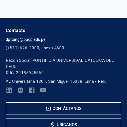
Contacto
dptoing@pucp.edu.pe
(+511) 626-2000, anexo 4600
Razón Social: PONTIFICIA UNIVERSIDAD CATOLICA DEL
PERU
RUC: 20155945860
Av. Universitaria 1801, San Miguel 15088, Lima - Perú
mail
CONTÁCTANOS
location_on
UBÍCANOS