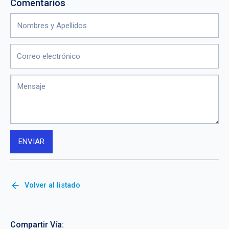
Comentarios
arrow_back
Volver al listado
Compartir Vía: