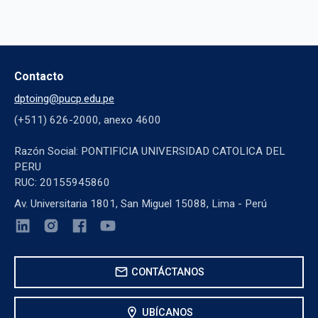
Contacto
dptoing@pucp.edu.pe
(+511) 626-2000, anexo 4600
Razón Social: PONTIFICIA UNIVERSIDAD CATOLICA DEL
PERU
RUC: 20155945860
Av. Universitaria 1801, San Miguel 15088, Lima - Perú
mail
CONTÁCTANOS
location_on
UBÍCANOS