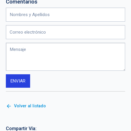
Comentarios
arrow_back
Volver al listado
Compartir Vía: