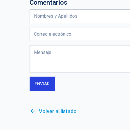
Comentarios
arrow_back
Volver al listado