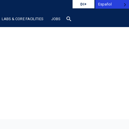
Español
DI+
search
LABS & CORE FACILITIES
JOBS