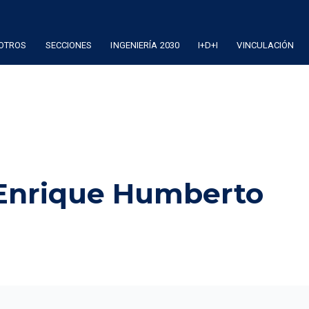
OTROS
SECCIONES
INGENIERÍA 2030
I+D+I
VINCULACIÓN
 Enrique Humberto