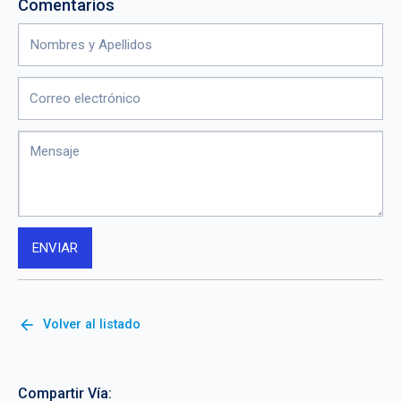
Comentarios
arrow_back
Volver al listado
Compartir Vía: