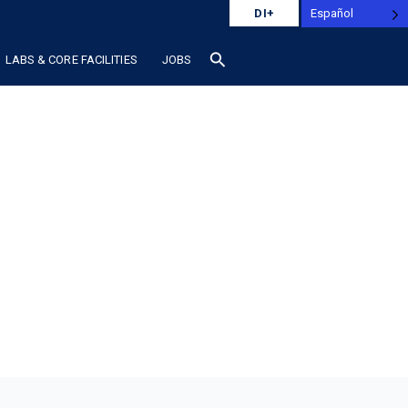
Español
DI+
search
LABS & CORE FACILITIES
JOBS