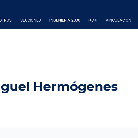
OTROS
SECCIONES
INGENIERÍA 2030
I+D+I
VINCULACIÓN
Miguel Hermógenes