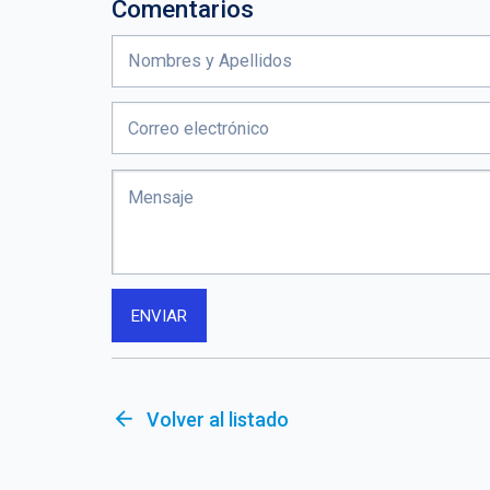
Comentarios
arrow_back
Volver al listado