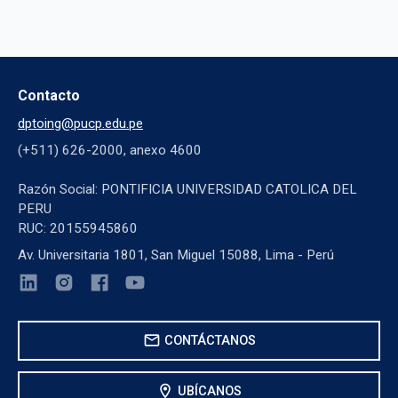
Contacto
dptoing@pucp.edu.pe
(+511) 626-2000, anexo 4600
Razón Social: PONTIFICIA UNIVERSIDAD CATOLICA DEL
PERU
RUC: 20155945860
Av. Universitaria 1801, San Miguel 15088, Lima - Perú
mail
CONTÁCTANOS
location_on
UBÍCANOS