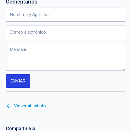
Comentarios
arrow_back
Volver al listado
Compartir Vía: