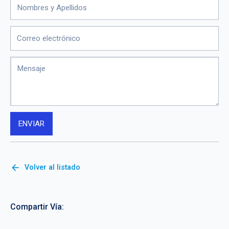
arrow_back
Volver al listado
Compartir Vía: