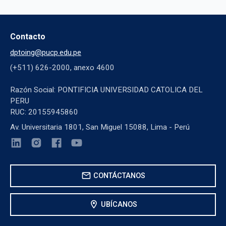
Contacto
dptoing@pucp.edu.pe
(+511) 626-2000, anexo 4600
Razón Social: PONTIFICIA UNIVERSIDAD CATOLICA DEL
PERU
RUC: 20155945860
Av. Universitaria 1801, San Miguel 15088, Lima - Perú
mail
CONTÁCTANOS
location_on
UBÍCANOS