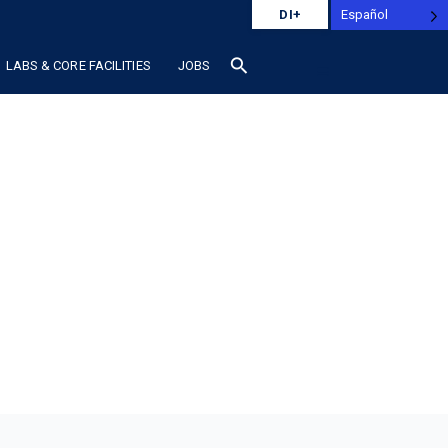
Español
DI+
search
LABS & CORE FACILITIES
JOBS