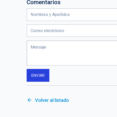
Comentarios
arrow_back
Volver al listado