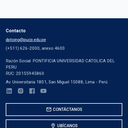
Contacto
dptoing@pucp.edu.pe
(+511) 626-2000, anexo 4600
Razón Social: PONTIFICIA UNIVERSIDAD CATOLICA DEL
PERU
RUC: 20155945860
Av. Universitaria 1801, San Miguel 15088, Lima - Perú
mail
CONTÁCTANOS
location_on
UBÍCANOS