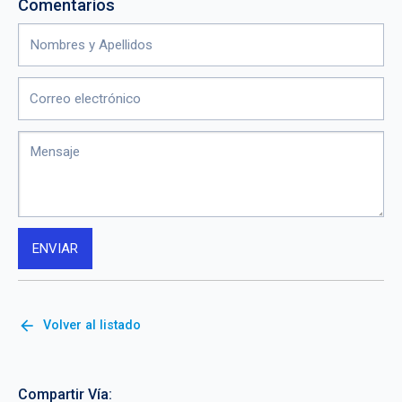
Comentarios
arrow_back
Volver al listado
Compartir Vía: