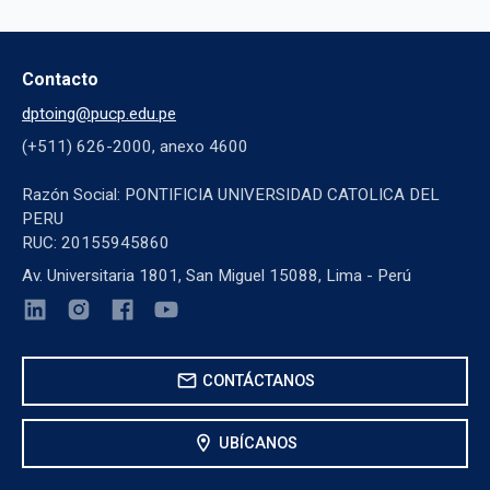
Contacto
dptoing@pucp.edu.pe
(+511) 626-2000, anexo 4600
Razón Social: PONTIFICIA UNIVERSIDAD CATOLICA DEL
PERU
RUC: 20155945860
Av. Universitaria 1801, San Miguel 15088, Lima - Perú
mail
CONTÁCTANOS
location_on
UBÍCANOS