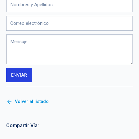
arrow_back
Volver al listado
Compartir Vía: