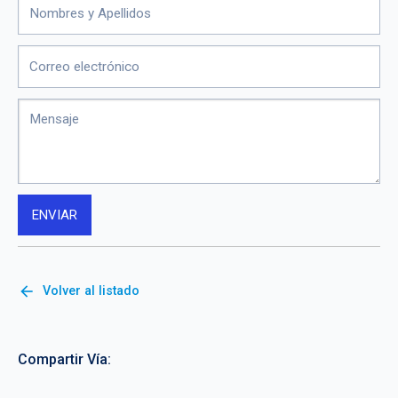
arrow_back
Volver al listado
Compartir Vía: