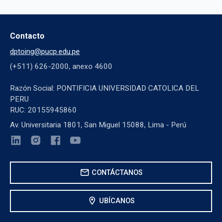
Contacto
dptoing@pucp.edu.pe
(+511) 626-2000, anexo 4600
Razón Social: PONTIFICIA UNIVERSIDAD CATOLICA DEL
PERU
RUC: 20155945860
Av. Universitaria 1801, San Miguel 15088, Lima - Perú
mail
CONTÁCTANOS
location_on
UBÍCANOS