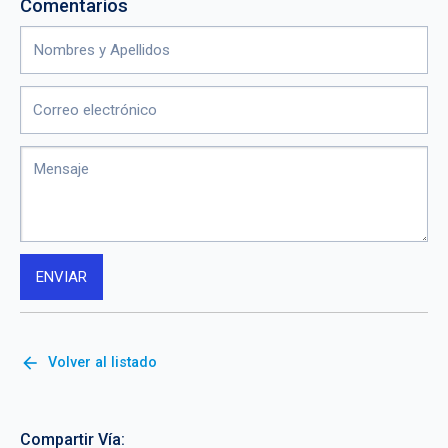
Comentarios
arrow_back
Volver al listado
Compartir Vía: