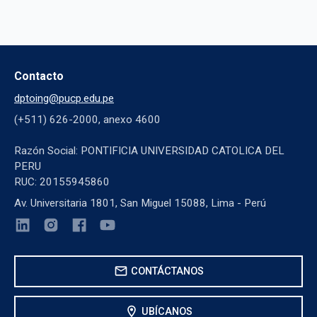
Contacto
dptoing@pucp.edu.pe
(+511) 626-2000, anexo 4600
Razón Social: PONTIFICIA UNIVERSIDAD CATOLICA DEL
PERU
RUC: 20155945860
Av. Universitaria 1801, San Miguel 15088, Lima - Perú
mail
CONTÁCTANOS
location_on
UBÍCANOS