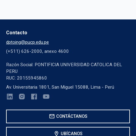
Contacto
dptoing@pucp.edu.pe
(+511) 626-2000, anexo 4600
Razón Social: PONTIFICIA UNIVERSIDAD CATOLICA DEL
PERU
RUC: 20155945860
Av. Universitaria 1801, San Miguel 15088, Lima - Perú
mail
CONTÁCTANOS
location_on
UBÍCANOS