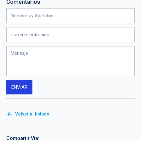
Comentarios
arrow_back
Volver al listado
Compartir Vía: