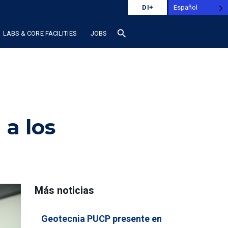
Español
DI+
search
LABS & CORE FACILITIES
JOBS
 a los
Más noticias
Geotecnia PUCP presente en