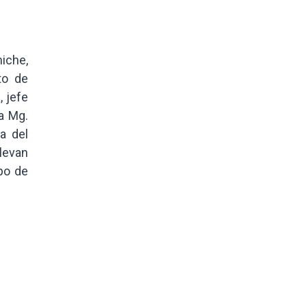
iche,
to de
, jefe
la Mg.
ta del
llevan
po de