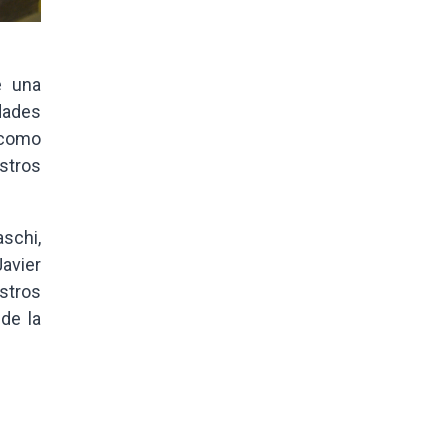
e una
idades
 como
stros
schi,
Javier
estros
de la