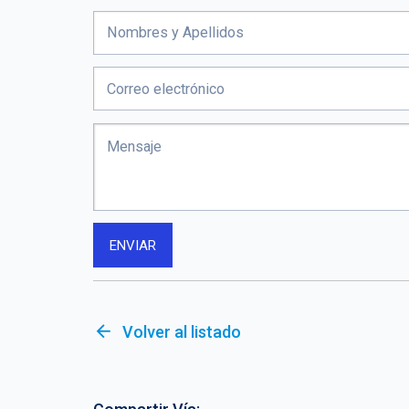
arrow_back
Volver al listado