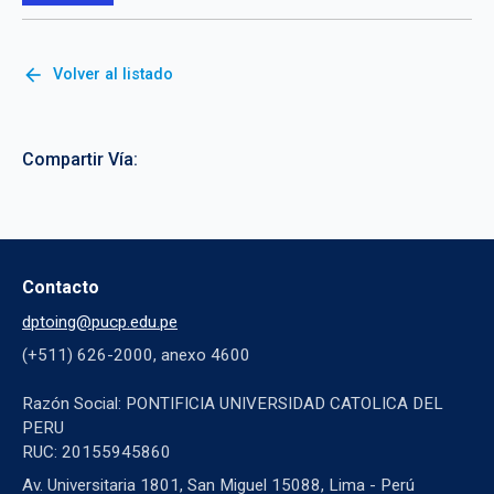
arrow_back
Volver al listado
Compartir Vía:
Contacto
dptoing@pucp.edu.pe
(+511) 626-2000, anexo 4600
Razón Social: PONTIFICIA UNIVERSIDAD CATOLICA DEL
PERU
RUC: 20155945860
Av. Universitaria 1801, San Miguel 15088, Lima - Perú