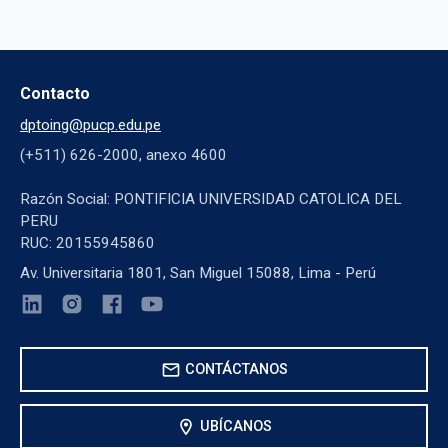
Contacto
dptoing@pucp.edu.pe
(+511) 626-2000, anexo 4600
Razón Social: PONTIFICIA UNIVERSIDAD CATOLICA DEL
PERU
RUC: 20155945860
Av. Universitaria 1801, San Miguel 15088, Lima - Perú
mail
CONTÁCTANOS
location_on
UBÍCANOS