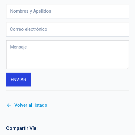
arrow_back
Volver al listado
Compartir Vía: