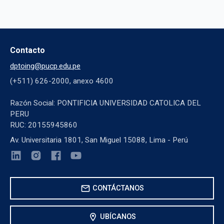
Contacto
dptoing@pucp.edu.pe
(+511) 626-2000, anexo 4600
Razón Social: PONTIFICIA UNIVERSIDAD CATOLICA DEL
PERU
RUC: 20155945860
Av. Universitaria 1801, San Miguel 15088, Lima - Perú
mail
CONTÁCTANOS
location_on
UBÍCANOS