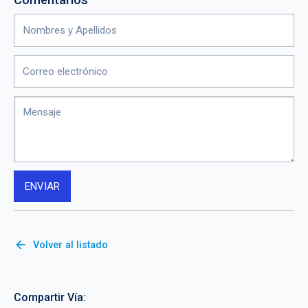
arrow_back
Volver al listado
Compartir Vía: