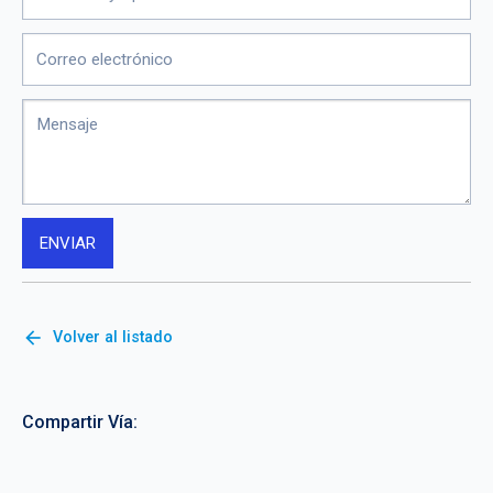
arrow_back
Volver al listado
Compartir Vía: