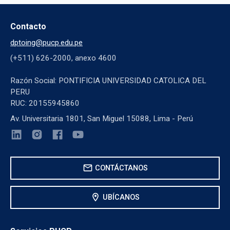
Contacto
dptoing@pucp.edu.pe
(+511) 626-2000, anexo 4600
Razón Social: PONTIFICIA UNIVERSIDAD CATOLICA DEL
PERU
RUC: 20155945860
Av. Universitaria 1801, San Miguel 15088, Lima - Perú
mail
CONTÁCTANOS
location_on
UBÍCANOS