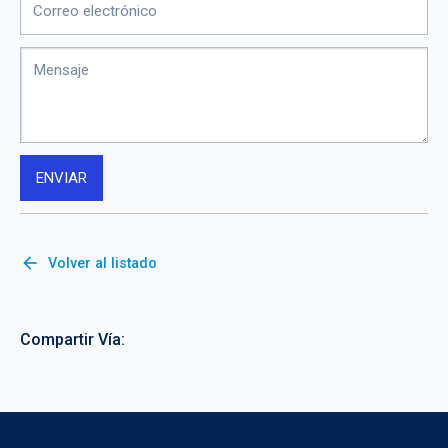
arrow_back
Volver al listado
Compartir Vía: