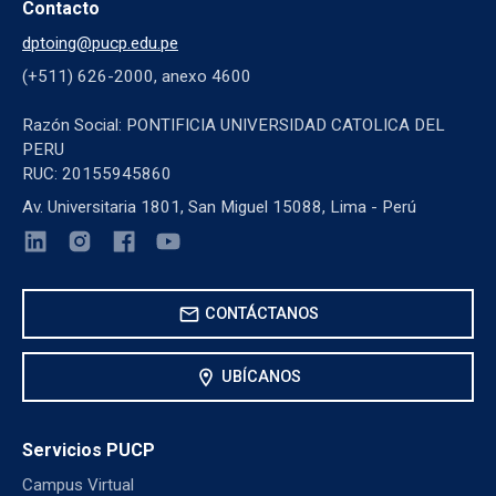
Contacto
dptoing@pucp.edu.pe
(+511) 626-2000, anexo 4600
Razón Social: PONTIFICIA UNIVERSIDAD CATOLICA DEL
PERU
RUC: 20155945860
Av. Universitaria 1801, San Miguel 15088, Lima - Perú
mail
CONTÁCTANOS
location_on
UBÍCANOS
Servicios PUCP
Campus Virtual