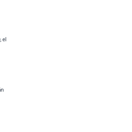
 el
án