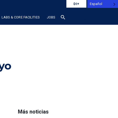
Español
DI+
search
LABS & CORE FACILITIES
JOBS
yo
Más noticias