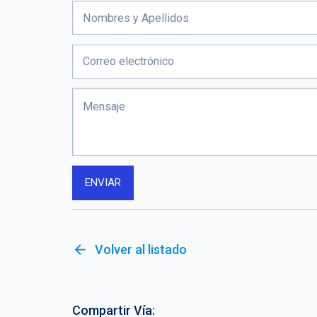
arrow_back
Volver al listado
Compartir Vía: