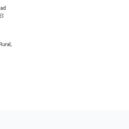
dad
El
ural,