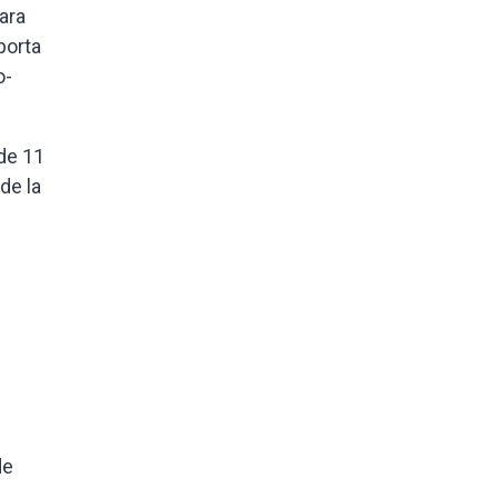
ara
porta
o-
de 11
de la
de