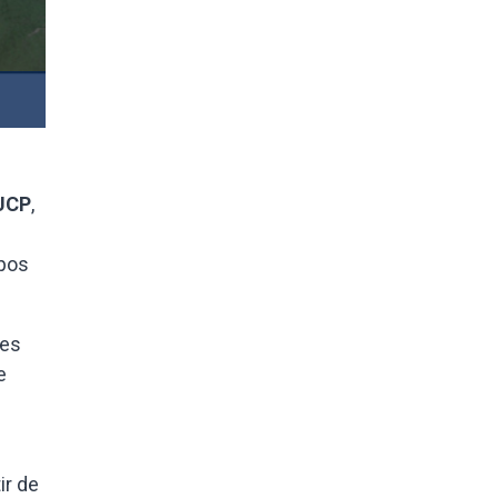
UCP
,
ipos
nes
e
ir de