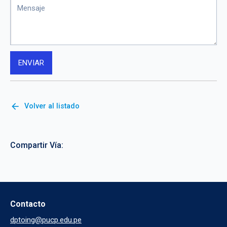
arrow_back
Volver al listado
Compartir Vía:
Contacto
dptoing@pucp.edu.pe