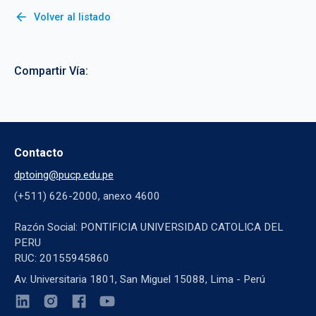
arrow_back
Volver al listado
Compartir Vía:
Contacto
dptoing@pucp.edu.pe
(+511) 626-2000, anexo 4600
Razón Social: PONTIFICIA UNIVERSIDAD CATOLICA DEL
PERU
RUC: 20155945860
Av. Universitaria 1801, San Miguel 15088, Lima - Perú