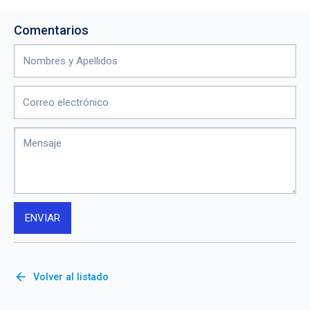
Comentarios
arrow_back
Volver al listado