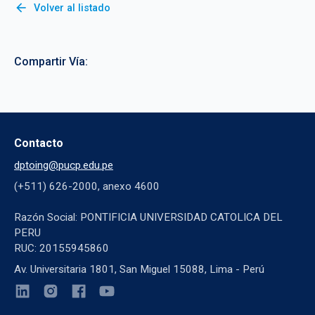
arrow_back
Volver al listado
Compartir Vía:
Contacto
dptoing@pucp.edu.pe
(+511) 626-2000, anexo 4600
Razón Social: PONTIFICIA UNIVERSIDAD CATOLICA DEL
PERU
RUC: 20155945860
Av. Universitaria 1801, San Miguel 15088, Lima - Perú